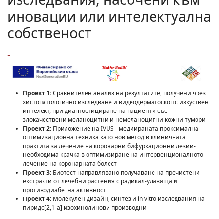
иновации или интелектуална
собственост
-
Проект 1:
Сравнителен анализ на резултатите, получени чрез
хистопатологично изследване и видеодерматоскоп с изкуствен
интелект, при диагностициране на пациенти със
злокачествени меланоцитни и немеланоцитни кожни тумори
Проект 2:
Приложение на IVUS - медиираната проксимална
оптимизационна техника като нов метод в клиничната
практика за лечение на коронарни бифуркационни лезии-
необходима крачка в оптимизиране на интервенционалното
лечение на коронарната болест
Проект 3:
Биотест направлявано получаване на пречистени
екстракти от лечебни растения с радикал-улавяща и
противодиабетна активност
Проект 4:
Молекулен дизайн, синтез и in vitro изследвания на
пиридо[2,1-a] изохинолинови производни