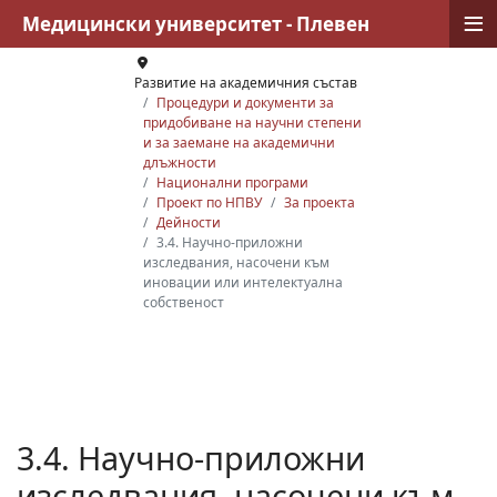
≡
Медицински университет - Плевен
Развитие на академичния състав
Процедури и документи за
придобиване на научни степени
и за заемане на академични
длъжности
Национални програми
Проект по НПВУ
За проекта
Дейности
3.4. Научно-приложни
изследвания, насочени към
иновации или интелектуална
собственост
3.4. Научно-приложни
изследвания, насочени към