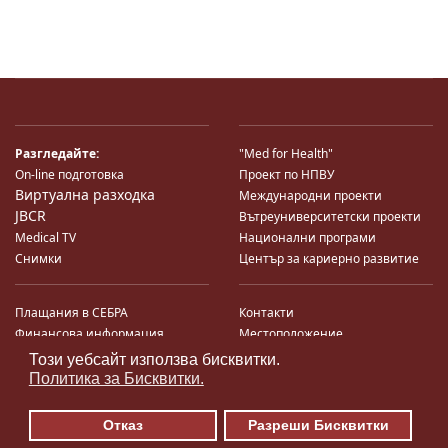
Разгледайте:
"Med for Health"
On-line подготовка
Проект по НПВУ
Виртуална разходка
Международни проекти
JBCR
Вътреуниверситетски проекти
Medical TV
Национални програми
Снимки
Център за кариерно развитие
Плащания в СЕБРА
Контакти
Финансова информация
Местоположение
Система за финансово упр-е и
Карта на сайта
Този уебсайт използва бисквитки.
♿
контрол
Поща
Политика за Бисквитки.
Профил на купувача
Търгове по ЗДС
Отказ
Разреши Бисквитки