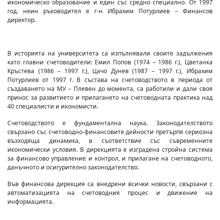
икономическо образование и един със средно специално. От 1997
год. неин ръководител е г-н Ибрахим Потурлиев – Финансов
директор.
В историята на университета са изпълнявали своите задължения
като главни счетоводители: Емил Попов (1974 – 1986 г.), Цветанка
Кръстева (1986 – 1997 г.), Цачо Дунев (1987 – 1997 г.), Ибрахим
Потурлиев от 1997 г. В състава на счетоводството в периода от
създаването на МУ – Плевен до момента, са работили и дали своя
принос за развитието и прилагането на счетоводната практика над
40 специалисти и икономисти.
Счетоводството е фундаментална наука. Законодателството
свързано със счетоводно-финансовите дейности претърпя сериозна
възходяща динамика, в съответствие със съвременните
икономически условия. В дирекцията е изградена стройна система
за финансово управление и контрол, и прилагане на счетоводното,
данъчното и осигурително законодателство.
Във финансова дирекция са внедрени всички новости, свързани с
автоматизацията на счетоводния процес и движение на
информацията.