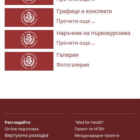
Графици и конспекти
Прочети още …
Наръчник на първокурсника
Прочети още …
Галерия
Фотогалерия
Разгледайте:
"Med for Health"
On-line подготовка
Проект по НПВУ
Виртуална разходка
Международни проекти