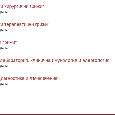
и хирургични грижи"
рата
и терапевтични грижи"
рата
и грижи"
рата
 лаборатория, клинична имунология и алергология"
рата
диагностика и лъчелечение"
рата