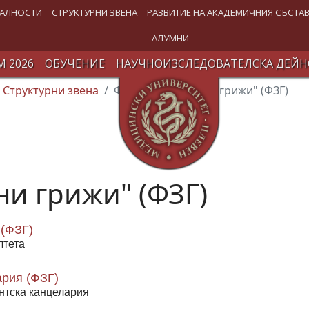
АЛНОСТИ
СТРУКТУРНИ ЗВЕНА
РАЗВИТИЕ НА АКАДЕМИЧНИЯ СЪСТА
АЛУМНИ
 2026
ОБУЧЕНИЕ
НАУЧНОИЗСЛЕДОВАТЕЛСКА ДЕЙН
Структурни звена
Факултет "Здравни грижи" (ФЗГ)
ни грижи" (ФЗГ)
(ФЗГ)
лтета
ария (ФЗГ)
нтска канцелария