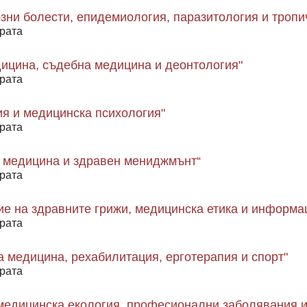
зни болести, епидемиология, паразитология и тропи
рата
ицина, съдебна медицина и деонтология"
рата
ия и медицинска психология"
рата
 медицина и здравен мениджмънт“
рата
ие на здравните грижи, медицинска етика и информа
рата
 медицина, рехабилитация, ерготерапия и спорт"
рата
 медицинска екология, професионални заболявания и