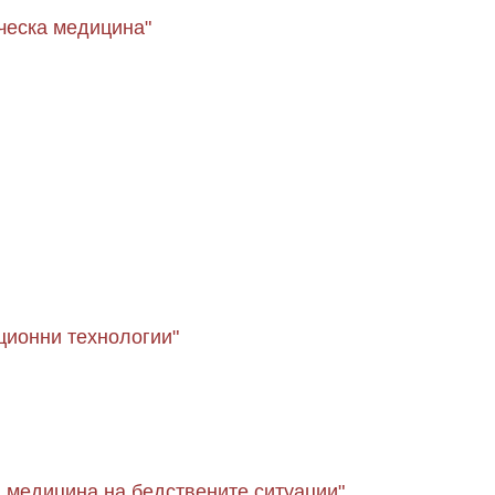
ческа медицина"
ционни технологии"
 медицина на бедствените ситуации"