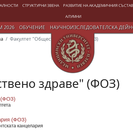
АЛНОСТИ
СТРУКТУРНИ ЗВЕНА
РАЗВИТИЕ НА АКАДЕМИЧНИЯ СЪСТА
АЛУМНИ
 2026
ОБУЧЕНИЕ
НАУЧНОИЗСЛЕДОВАТЕЛСКА ДЕЙН
на
Факултет "Обществено здраве" (ФОЗ)
твено здраве" (ФОЗ)
 (ФОЗ)
лтета
ария (ФОЗ)
нтската канцелария