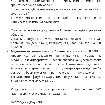
4. Сертификат за владеене на английски език и компютърна
грамотност / ако притежава /.
5. Списък на публикациите и участията в научни форуми / ако
има такива /.
6. Медицинско свидетелство за работа, вкл. води ли се
кандидатът на психиатричен учет.
Срок за подаване на документи – 1 месец след публикуване на
обявата.
Справки и документи – Медицински университет – Плевен, ул.”
Климент Охридски “ №-1, Ректорат, ет.1, стая 196, тел.884-180,
884-159.
Медицински университет – Плевен
, на основание ЗРАСРБ и
Правилника за развитие на академичния състав на
Медицински университет – Плевен, обявява конкурс чрез изпит
по конспект / писмен и устен / за 1 академична длъжност
Асистент по фармакология, ПН 6.4. „Ветеринарна медицина“ в
сектор „Фармакология“ на катедра „Фармакология и
токсикология“, факултет „Фармация“, по условията на чл.68 ал.1
т.1 от КТ / за срок до 5 години / .
Кандидатите да са със завършено висше образование – ОКС
„Магистър” по ветеринарна медицина.
Необходими документи: