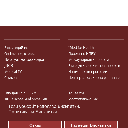
Разгледайте:
"Med for Health"
On-line подготовка
Проект по НПВУ
Виртуална разходка
Международни проекти
JBCR
Вътреуниверситетски проекти
Medical TV
Национални програми
Снимки
Център за кариерно развитие
Плащания в СЕБРА
Контакти
Финансова информация
Местоположение
Система за финансово упр-е и
Карта на сайта
Този уебсайт използва бисквитки.
♿
контрол
Поща
Политика за Бисквитки.
Профил на купувача
Търгове по ЗДС
Отказ
Разреши Бисквитки