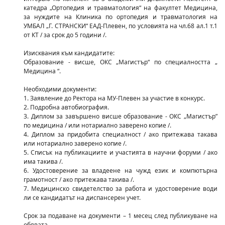
катедра „Ортопедия и травматология“ на факултет Медицина,
за нуждите на Клиника по ортопедия и травматология на
УМБАЛ „Г. СТРАНСКИ“ ЕАД-Плевен, по условията на чл.68 ал.1 т.1
от КТ / за срок до 5 години /.
Изисквания към кандидатите:
Образование - висше, ОКС „Магистър“ по специалността „
Медицина “.
Необходими документи:
1. Заявление до Ректора на МУ-Плевен за участие в конкурс.
2. Подробна автобиография.
3. Диплом за завършено висше образование - ОКС „Магистър”
по медицина / или нотариално заверено копие /.
4. Диплом за придобита специалност / ако притежава такава
или нотариално заверено копие /.
5. Списък на публикациите и участията в научни форуми / ако
има такива /.
6. Удостоверение за владеене на чужд език и компютърна
грамотност / ако притежава такива /.
7. Медицинско свидетелство за работа и удостоверение води
ли се кандидатът на диспансерен учет.
Срок за подаване на документи – 1 месец след публикуване на
обявата.