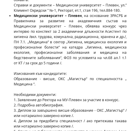
Справки и документи – Медицински университет – Плевен, ул.”
Климент Охридски “ №-1, Ректорат, ет.1, стая 196, тел.884-180.
Медицински университет – Плевен
, на основание ЗРАСРБ и
Правилника за развитие на академичния състав на
Медицински университет – Плевен, обявява конкурс чрез
интервю по конспект за 2 академични длъжности Асистент по
хигиена /вкл. трудова, комунална, радиационна, хранена и др./,
ПН 7.1. „Медицина“ в сектор „Хигиена, медицинска екология и
професионални болести“ на катедра „Хигиена, медицинска
екология, професионални заболявания и медицина на
бедствените заболявания“, ФОЗ по условията на чл.68 ал.1 т.1
от КТ / за срок до 5 години /.
Изисквания към кандидатите:
Образование - висше, ОКС „Магистър“ по специалността „
Медицина “.
Необходими документи:
1. Заявление до Ректора на МУ-Плевен за участие в конкурс.
2. Подробна автобиография.
3. Диплом за завършено висше образование - ОКС „Магистър” /
или нотариално заверено копие /.
4. Диплом за придобита специалност / ако притежава такава
или нотариално заверено копие /.