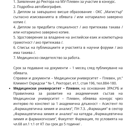
1. Заявление до Ректора на МУ-Плевен за участие в конкурс.
2. Подробна автобиография.
3. Диплом за завършено висше образование - ОКС „Магистър”
съгласно изискванията в обявата / или нотариално заверено
копие /.
4. Диплом за придобита специалност / ако притежава такава /
или нотариално заверено копие.
5. Удостоверение за владеене на английски език и компютърна
грамотност / ако притежава /.
6. Списък на публикациите и участията в научни форуми / ако
има такива /.
7. Медицинско свидетелство за работа.
Срок за подаване на документи – 1 месец след публикуване на
обявата.
Справки и документи – Медицински университет – Плевен, ул.”
Климент Охридски “ №-1, Ректорат, ет.1, стая 196, тел.884-180.
Медицински университет – Плевен
, на основание ЗРАСРБ и
Правилника за развитие на академичния състав на
Медицински университет – Плевен, обявява конкурс чрез
интервю по конспект за 1 академична длъжност – Асистент по
„Фармацевтична химия и анализ“, ПН 7.3. „Фармация“ в сектор
„Фармацевтична химия и анализ“ на катедра „Фармацевтична
химия и фармакогнозия“, Факултет Фармация, по условията на
чл.68 ал.1 т.1 от КТ /за срок до 5 години/ .