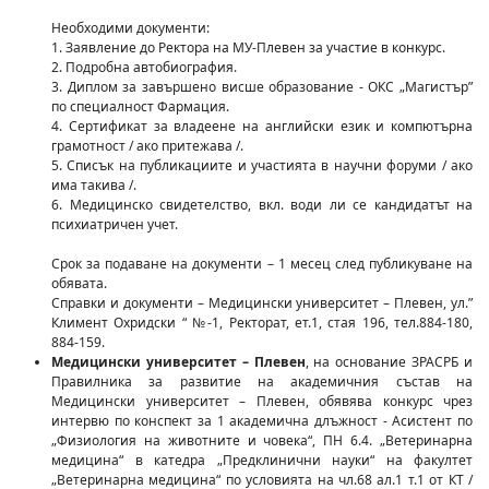
Необходими документи:
1. Заявление до Ректора на МУ-Плевен за участие в конкурс.
2. Подробна автобиография.
3. Диплом за завършено висше образование - ОКС „Магистър”
по специалност Фармация.
4. Сертификат за владеене на английски език и компютърна
грамотност / ако притежава /.
5. Списък на публикациите и участията в научни форуми / ако
има такива /.
6. Медицинско свидетелство, вкл. води ли се кандидатът на
психиатричен учет.
Срок за подаване на документи – 1 месец след публикуване на
обявата.
Справки и документи – Медицински университет – Плевен, ул.”
Климент Охридски “ №-1, Ректорат, ет.1, стая 196, тел.884-180,
884-159.
Медицински университет – Плевен
, на основание ЗРАСРБ и
Правилника за развитие на академичния състав на
Медицински университет – Плевен, обявява конкурс чрез
интервю по конспект за 1 академична длъжност - Асистент по
„Физиология на животните и човека“, ПН 6.4. „Ветеринарна
медицина“ в катедра „Предклинични науки“ на факултет
„Ветеринарна медицина“ по условията на чл.68 ал.1 т.1 от КТ /