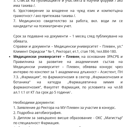
5. Списък на публикациите и участията в научни форуми / ако
има такива /.
6. Удостоверение за владеене на чужд език и компютърна
грамотност / ако притежава такива /.
7. Медицинско свидетелство за работа, вкл. води ли се
кандидатът на психиатричен учет.
Срок за подаване на документи – 1 месец след публикуване на
обявата.
Справки и документи – Медицински университет – Плевен, ул.”
Климент Охридски “ №-1, Ректорат, ет.1, стая 196, тел.884-180.
Медицински университет – Плевен
, на основание ЗРАСРБ и
Правилника за развитие на академичния състав на
Медицински университет – Плевен, обявява конкурс чрез
интервю по конспект за 1 академична длъжност – Асистент, ПН
7.3. „Фармация“, по фармакогнозия в сектор „Фармакогнозия и
ботаника“ на катедра „Фармацевтична химия и
фармакогнозия“, Факултет Фармация, по условията на чл.68
ал.1 т.1 от КТ /за срок до 5 години/ .
Необходими документи:
1. Заявление до Ректора на МУ-Плевен за участие в конкурс.
2. Подробна автобиография.
3. Диплом за завършено висше образование - ОКС „Магистър”
по специалност Фармация.