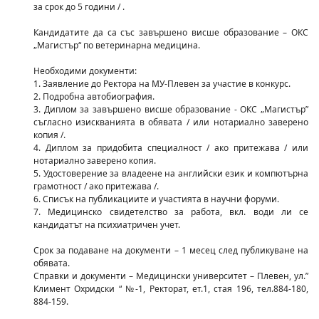
за срок до 5 години / .
Кандидатите да са със завършено висше образование – ОКС
„Магистър“ по ветеринарна медицина.
Необходими документи:
1. Заявление до Ректора на МУ-Плевен за участие в конкурс.
2. Подробна автобиография.
3. Диплом за завършено висше образование - ОКС „Магистър”
съгласно изискванията в обявата / или нотариално заверено
копия /.
4. Диплом за придобита специалност / ако притежава / или
нотариално заверено копия.
5. Удостоверение за владеене на английски език и компютърна
грамотност / ако притежава /.
6. Списък на публикациите и участията в научни форуми.
7. Медицинско свидетелство за работа, вкл. води ли се
кандидатът на психиатричен учет.
Срок за подаване на документи – 1 месец след публикуване на
обявата.
Справки и документи – Медицински университет – Плевен, ул.”
Климент Охридски “ №-1, Ректорат, ет.1, стая 196, тел.884-180,
884-159.