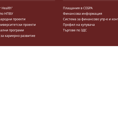
r Health"
Плащания в СЕБРА
 по НПВУ
Финансова информация
ародни проекти
Система за финансово упр-е и кон
ниверситетски проекти
Профил на купувача
ални програми
Търгове по ЗДС
 за кариерно развитие