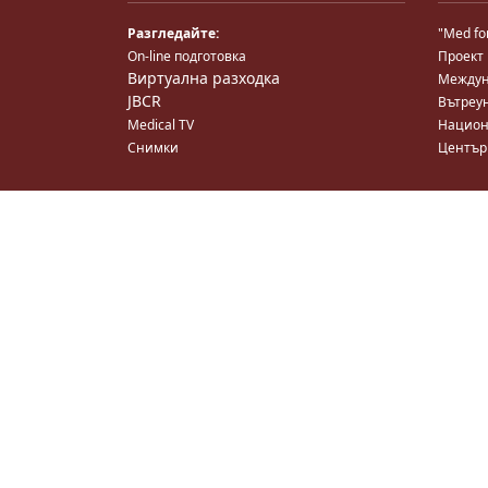
Разгледайте:
"Med fo
On-line подготовка
Проект
Виртуална разходка
Междун
JBCR
Вътреу
Medical TV
Национ
Снимки
Център