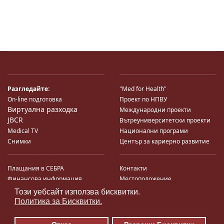
Разгледайте:
"Med for Health"
On-line подготовка
Проект по НПВУ
Виртуална разходка
Международни проекти
JBCR
Вътреуниверситетски проекти
Medical TV
Национални програми
Снимки
Център за кариерно развитие
Плащания в СЕБРА
Контакти
Финансова информация
Местоположение
Система за финансово упр-е и
Карта на сайта
Този уебсайт използва бисквитки.
♿
контрол
Поща
Политика за Бисквитки.
Профил на купувача
Търгове по ЗДС