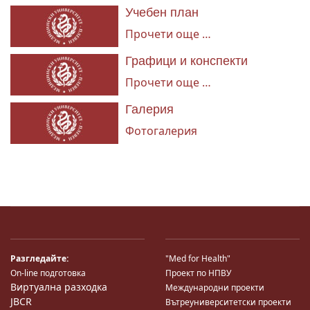
Учебен план
Прочети още …
Графици и конспекти
Прочети още …
Галерия
Фотогалерия
Разгледайте:
"Med for Health"
On-line подготовка
Проект по НПВУ
Виртуална разходка
Международни проекти
JBCR
Вътреуниверситетски проекти