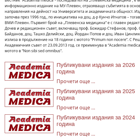
Вестник “Academia medica”- последовател на „Плевенска медицина“, е
информационно издание на МУ-Плевен, отразяващо събитията в осно
направления на дейност на Университета и академичната общност. Из
започва през 1996 год., по инициатива на доц. д-р Кунчо Игнатов – тог
ВМИ-Плевен. Първият брой на „Плевенска медицина“ е с главен редакт
Дочев и редакционен съвет, включващ проф. Божидар Стефанов, проф.
Байданов, доц. Ташко Делийски, доц. Йордан Попов и доц. Иван Цинлик
излиза в продължение на 18 години с мотото “Primum non nocere”. С Ре
Академичния съвет от 23.09.2013 год. се преименува в “Academia medica
мотото в “Non sibi sed omnibus“.
Публикувани издания за 2026
година
Прочети още …
Публикувани издания за 2025
година
Прочети още …
Публикувани издания за 2024
година
Прочети още …