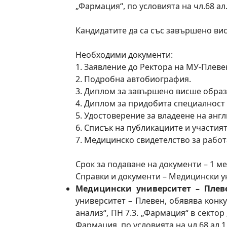
„Фармация“, по условията на чл.68 ал.1 
Кандидатите да са със завършено ви
Необходими документи:
1. Заявление до Ректора на МУ-Плевен
2. Подробна автобиография.
3. Диплом за завършено висше образо
4. Диплом за придобита специалност 
5. Удостоверение за владеене на анг
6. Списък на публикациите и участият
7. Медицинско свидетелство за работ
Срок за подаване на документи – 1 ме
Справки и документи – Медицински унив
Медицински университет – Плев
университет – Плевен, обявява конк
анализ“, ПН 7.3. „Фармация“ в сект
Фармация, по условията на чл.68 ал.1 т