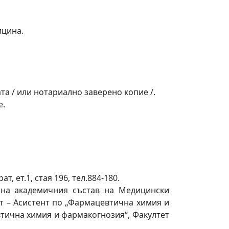
ицина.
а / или нотариално заверено копие /.
е.
, ет.1, стая 196, тел.884-180.
 на академичния състав на Медицински
ст – Асистент по „Фармацевтична химия и
втична химия и фармакогнозия“, Факултет