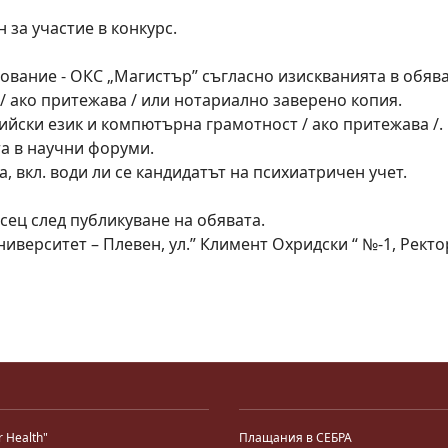
 за участие в конкурс.
вание - ОКС „Магистър” съгласно изискванията в обяват
/ ако притежава / или нотариално заверено копия.
лийски език и компютърна грамотност / ако притежава /.
та в научни форуми.
, вкл. води ли се кандидатът на психиатричен учет.
сец след публикуване на обявата.
ерситет – Плевен, ул.” Климент Охридски “ №-1, Ректорат,
r Health"
Плащания в СЕБРА