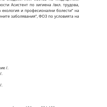
сти Асистент по хигиена /вкл. трудова,
ка екология и професионални болести“ на
ените заболявания“, ФОЗ по условията на
ие /.
/.
/.