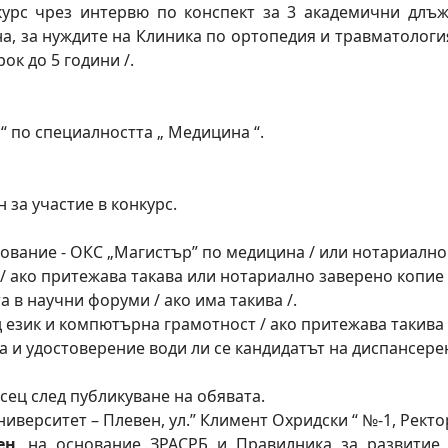
курс чрез интервю по конспект за 3 академични длъж
а, за нуждите на Клиника по ортопедия и травматологи
рок до 5 години /.
 по специалността „ Медицина “.
 за участие в конкурс.
ование - ОКС „Магистър” по медицина / или нотариално 
/ ако притежава такава или нотариално заверено копие 
а в научни форуми / ако има такива /.
д език и компютърна грамотност / ако притежава такива 
а и удостоверение води ли се кандидатът на диспансерен
сец след публикуване на обявата.
ерситет – Плевен, ул.” Климент Охридски “ №-1, Ректорат
ен
, на основание ЗРАСРБ и Правилника за развитие