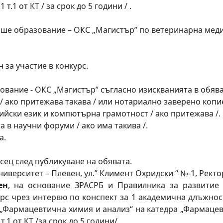
т.1 от КТ / за срок до 5 години / .
сше образование – ОКС „Магистър” по ветеринарна мед
 за участие в конкурс.
вание - ОКС „Магистър” съгласно изискванията в обяват
/ ако притежава такава / или нотариално заверено копи
лийски език и компютърна грамотност / ако притежава /.
а в научни форуми / ако има такива /.
а.
сец след публикуване на обявата.
ерситет – Плевен, ул.” Климент Охридски “ №-1, Ректорат
ен
, на основание ЗРАСРБ и Правилника за развитие
урс чрез интервю по конспект за 1 академична длъжно
ор „Фармацевтична химия и анализ“ на катедра „Фармаце
.1 от КТ /за срок до 5 години/ .