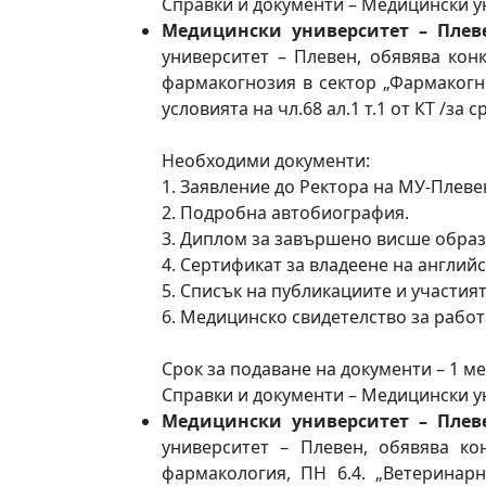
Справки и документи – Медицински унив
Медицински университет – Плев
университет – Плевен, обявява кон
фармакогнозия в сектор „Фармакогн
условията на чл.68 ал.1 т.1 от КТ /за с
Необходими документи:
1. Заявление до Ректора на МУ-Плевен
2. Подробна автобиография.
3. Диплом за завършено висше образ
4. Сертификат за владеене на англий
5. Списък на публикациите и участият
6. Медицинско свидетелство за работа
Срок за подаване на документи – 1 ме
Справки и документи – Медицински унив
Медицински университет – Плев
университет – Плевен, обявява ко
фармакология, ПН 6.4. „Ветеринарн