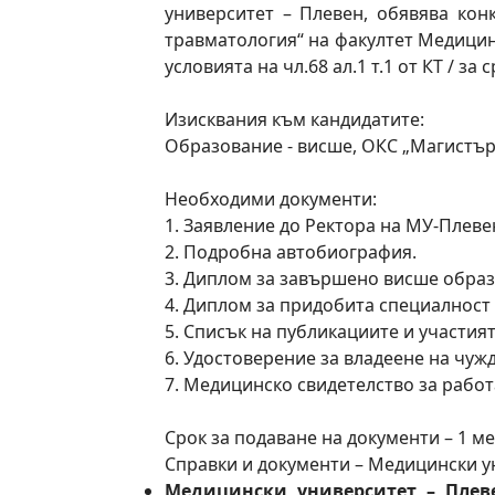
университет – Плевен, обявява кон
травматология“ на факултет Медицин
условията на чл.68 ал.1 т.1 от КТ / за с
Изисквания към кандидатите:
Образование - висше, ОКС „Магистър“
Необходими документи:
1. Заявление до Ректора на МУ-Плевен
2. Подробна автобиография.
3. Диплом за завършено висше образ
4. Диплом за придобита специалност 
5. Списък на публикациите и участият
6. Удостоверение за владеене на чуж
7. Медицинско свидетелство за работ
Срок за подаване на документи – 1 ме
Справки и документи – Медицински унив
Медицински университет – Плев