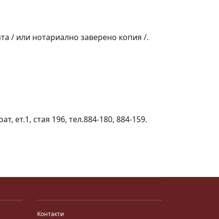
а / или нотариално заверено копия /.
 ет.1, стая 196, тел.884-180, 884-159.
Контакти