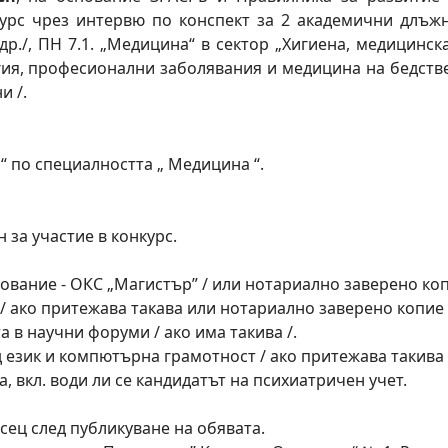
урс чрез интервю по конспект за 2 академични длъжно
др./, ПН 7.1. „Медицина“ в сектор „Хигиена, медицинс
гия, професионални заболявания и медицина на бедств
и /.
 по специалността „ Медицина “.
 за участие в конкурс.
вание - ОКС „Магистър” / или нотариално заверено коп
/ ако притежава такава или нотариално заверено копие 
а в научни форуми / ако има такива /.
д език и компютърна грамотност / ако притежава такива 
, вкл. води ли се кандидатът на психиатричен учет.
сец след публикуване на обявата.