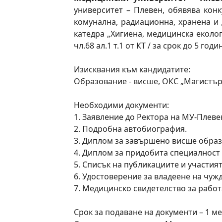
университет – Плевен, обявява конк
комунална, радиационна, хранена и 
катедра „Хигиена, медицинска еколо
чл.68 ал.1 т.1 от КТ / за срок до 5 годин
Изисквания към кандидатите:
Образование - висше, ОКС „Магистър“
Необходими документи:
1. Заявление до Ректора на МУ-Плевен
2. Подробна автобиография.
3. Диплом за завършено висше образо
4. Диплом за придобита специалност 
5. Списък на публикациите и участият
6. Удостоверение за владеене на чуж
7. Медицинско свидетелство за работа
Срок за подаване на документи – 1 ме