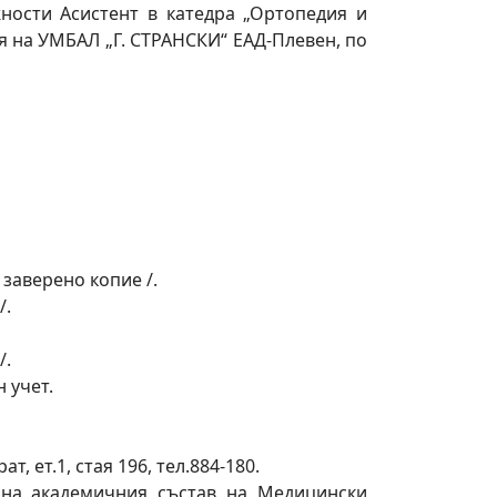
ности Асистент в катедра „Ортопедия и
я на УМБАЛ „Г. СТРАНСКИ“ ЕАД-Плевен, по
заверено копие /.
/.
/.
 учет.
, ет.1, стая 196, тел.884-180.
 на академичния състав на Медицински