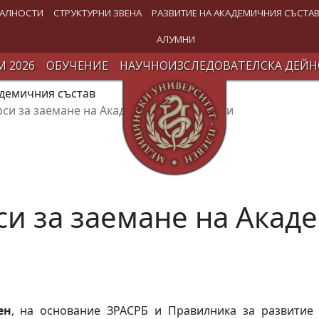
АЛНОСТИ
СТРУКТУРНИ ЗВЕНА
РАЗВИТИЕ НА АКАДЕМИЧНИЯ СЪСТА
АЛУМНИ
 2026
ОБУЧЕНИЕ
НАУЧНОИЗСЛЕДОВАТЕЛСКА ДЕЙН
адемичния състав
рси за заемане на Академични длъжности
си за заемане на Ака
ен
, на основание ЗРАСРБ и Правилника за развитие