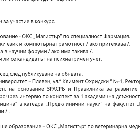
 за участие в конкурс.
ование - ОКС „Магистър” по специалност Фармация.
ски език и компютърна грамотност / ако притежава /.
а в научни форуми / ако има такива /.
и ли се кандидатът на психиатричен учет.
сец след публикуване на обявата.
ерситет – Плевен, ул.” Климент Охридски “ №-1, Ректорат,
ен
, на основание ЗРАСРБ и Правилника за развитие
урс чрез интервю по конспект за 1 академична длъжност
дицина“ в катедра „Предклинични науки“ на факултет 
и / .
сше образование – ОКС „Магистър“ по ветеринарна мед