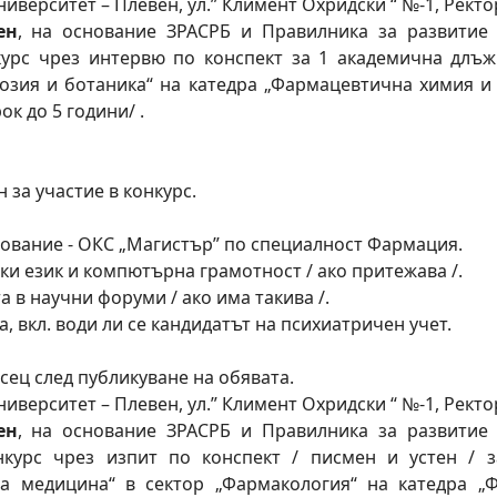
ерситет – Плевен, ул.” Климент Охридски “ №-1, Ректорат
ен
, на основание ЗРАСРБ и Правилника за развитие
курс чрез интервю по конспект за 1 академична длъжн
озия и ботаника“ на катедра „Фармацевтична химия и
рок до 5 години/ .
 за участие в конкурс.
ование - ОКС „Магистър” по специалност Фармация.
ски език и компютърна грамотност / ако притежава /.
а в научни форуми / ако има такива /.
, вкл. води ли се кандидатът на психиатричен учет.
сец след публикуване на обявата.
ерситет – Плевен, ул.” Климент Охридски “ №-1, Ректорат,
ен
, на основание ЗРАСРБ и Правилника за развитие
нкурс чрез изпит по конспект / писмен и устен / 
а медицина“ в сектор „Фармакология“ на катедра „Ф