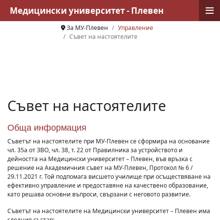
≡
Медицински университет - Плевен
За МУ-Плевен
Управление
Съвет на настоятелите
Съвет на настоятелите
Обща информация
Съветът на настоятелите при МУ-Плевен се сформира на основание
чл. 35а от ЗВО, чл. 38, т. 22 от Правилника за устройството и
дейността на Медицински университет – Плевен, във връзка с
решение на Академичния съвет на МУ-Плевен, Протокол № 6 /
29.11.2021 г. Той подпомага висшето училище при осъществяване на
ефективно управление и предоставяне на качествено образование,
като решава основни въпроси, свързани с неговото развитие.
Съветът на настоятелите на Медицински университет – Плевен има
следния състав: