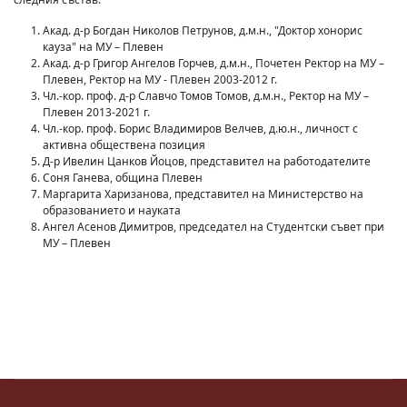
Акад. д-р Богдан Николов Петрунов, д.м.н., "Доктор хонорис
кауза" на МУ – Плевен
Акад. д-р Григор Ангелов Горчев, д.м.н., Почетен Ректор на МУ –
Плевен, Ректор на МУ - Плевен 2003-2012 г.
Чл.-кор. проф. д-р Славчо Томов Томов, д.м.н., Ректор на МУ –
Плевен 2013-2021 г.
Чл.-кор. проф. Борис Владимиров Велчев, д.ю.н., личност с
активна обществена позиция
Д-р Ивелин Цанков Йоцов, представител на работодателите
Соня Ганева, община Плевен
Маргарита Харизанова, представител на Министерство на
образованието и науката
Ангел Асенов Димитров, председател на Студентски съвет при
МУ – Плевен