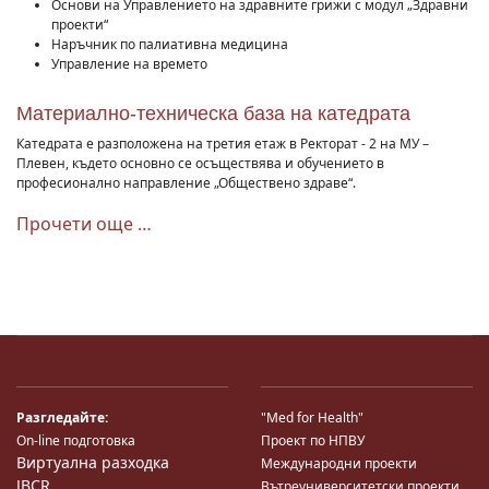
Основи на Управлението на здравните грижи с модул „Здравни
проекти“
Наръчник по палиативна медицина
Управление на времето
Материално-техническа база на катедрата
Катедрата е разположена на третия етаж в Ректорат - 2 на МУ –
Плевен, където основно се осъществява и обучението в
професионално направление „Обществено здраве“.
Прочети още …
Разгледайте:
"Med for Health"
On-line подготовка
Проект по НПВУ
Виртуална разходка
Международни проекти
JBCR
Вътреуниверситетски проекти