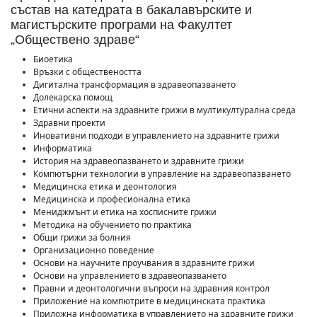
състав на катедрата в бакалавърските и
магистърските програми на Факултет
„Обществено здраве“
Биоетика
Връзки с обществеността
Дигитална трансформация в здравеопазването
Долекарска помощ
Етични аспекти на здравните грижи в мултикултурална среда
Здравни проекти
Иновативни подходи в управлението на здравните грижи
Информатика
История на здравеопазването и здравните грижи
Компютърни технологии в управление на здравеопазването
Медицинска етика и деонтология
Медицинска и професионална етика
Мениджмънт и етика на хосписните грижи
Методика на обучението по практика
Общи грижи за болния
Организационно поведение
Основи на научните проучвания в здравните грижи
Основи на управлението в здравеопазването
Правни и деонтологични въпроси на здравния контрол
Приложение на компютрите в медицинската практика
Приложна информатика в управлението на здравните грижи