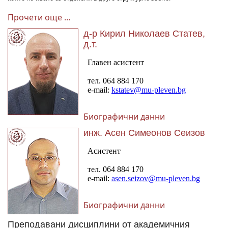
Прочети още …
д-р Кирил Николаев Статев,
д.т.
Биографични данни
инж. Асен Симеонов Сеизов
Биографични данни
Преподавани дисциплини от академичния