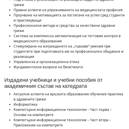
грижи
Правни аспекти на упражняването на медицинската професия
Проучване на мотивацията за постигане на успех сред студенти
и практикуващи
Професионални методи и средства за качествени здравни
грижи
Система за комплексна автоматизация на тестовия контрол в
медицинското образование
Стимулиране на изграждането на „гъвкави“ умения при
студентите при подготовката им за професионално общуване и
реализация
Управленска и организационна етика
Фундаментални въпроси на биоетиката
Издадени учебници и учебни пособия от
академичния състав на катедрата
Актуални аспекти на връзката образование-обучение-практика
в здравните грижи
Информатика
Компютърни информационни технологии – Част първа –
Основи на компютрите
Компютърни информационни технологии – Част втора –
Приложение на компютрите