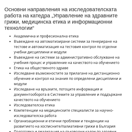
Основни направления на изследователската
работа на катедра „Управление на здравните
грижи, медицинска етика и информационни
технологии“
Академична и професионална етика
Въвеждане на автоматизирани системи за генериране на
тестове и автоматизация на тестовия контрол по отделни
учебни дисциплини и модули
Въвеждане на системи за административно обслужване на
учебния процес и управление на качеството на обучението
Етика на общественото здраве
Изследване възможностите за прилагане на дистанционно
обучение и контрол на знания по определени дисциплини и
модули
Изследване на връзките, потоците информация и
документооборота в Системите за управление и поддържане
качеството на обучението
Изследователска етика
Компетенции на медицинските специалисти за научно-
изследователска работа
Организационни и етични проблеми и тенденции на
развитието на хосписните/палиативни грижи в България
Подготовка и реализация на ръководни кадри по здравни