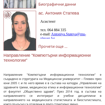
Биографични данни
ас. Антония Статева
Прочети още …
Направление "Компютърни информационни
технологии"
Направление "Компютърни информационни технологии" е
създадено в структурата на Медицински университет – Плевен през
юни 2005 г. и по него време е в състава на катедра „Управление на
здравните грижи, медицинска етика и информационни технологии”
от факултет „Обществено здраве”. През 2014 год. в състава на
направлението се интегрират и учебни дисциплини в
направлението на медицинската статистиката и биостатистиката,
които по-късно са отделени в друго структурно звено.