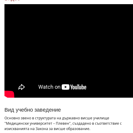
Вид учебно заведение
Основно звено в структурата на държавно висше училище
"Медицински университет – Плевен", създадено в съответствие с
изискванията на Закона за висше образование.