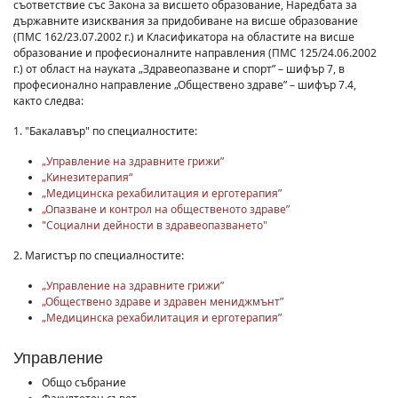
съответствие със Закона за висшето образование, Наредбата за
държавните изисквания за придобиване на висше образование
(ПМС 162/23.07.2002 г.) и Класификатора на областите на висше
образование и професионалните направления (ПМС 125/24.06.2002
г.) от област на науката „Здравеопазване и спорт” – шифър 7, в
професионално направление „Обществено здраве” – шифър 7.4,
както следва:
1. "Бакалавър" по специалностите:
„Управление на здравните грижи”
„Кинезитерапия“
„Медицинска рехабилитация и ерготерапия”
„Опазване и контрол на общественото здраве”
"Социални дейности в здравеопазването"
2. Магистър по специалностите:
„Управление на здравните грижи”
„Обществено здраве и здравен мениджмънт”
„Медицинска рехабилитация и ерготерапия”
Управление
Общо събрание