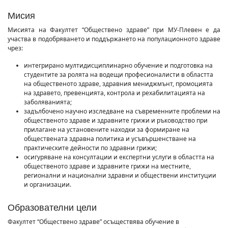
Мисия
Мисията на Факултет “Обществено здраве” при МУ-Плевен е да
участва в подобряването и поддържането на популационното здраве
чрез:
интегрирано мултидисциплинарно обучение и подготовка на
студентите за ролята на водещи професионалисти в областта
на общественото здраве, здравния мениджмънт, промоцията
на здравето, превенцията, контрола и рехабилитацията на
заболяванията;
задълбочено научно изследване на съвременните проблеми на
общественото здраве и здравните грижи и ръководство при
прилагане на установените находки за формиране на
обществената здравна политика и усъвършенстване на
практическите дейности по здравни грижи;
осигуряване на консултации и експертни услуги в областта на
общественото здраве и здравните грижи на местните,
регионални и национални здравни и обществени институции
и организации.
Образователни цели
Факултет “Обществено здраве” осъществява обучение в