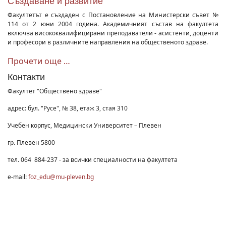
Създаване и развитие
Факултетът е създаден с Постановление на Министерски съвет №
114 от 2 юни 2004 година. Академичният състав на факултета
включва висококвалифицирани преподаватели - асистенти, доценти
и професори в различните направления на общественото здраве.
Прочети още …
Контакти
Факултет "Обществено здраве"
адрес: бул. "Русе", № 38, етаж 3, стая 310
Учебен корпус, Медицински Университет – Плевен
гр. Плевен 5800
тел. 064 884-237 - за всички специалности на факултета
e-mail:
foz_edu@mu-pleven.bg