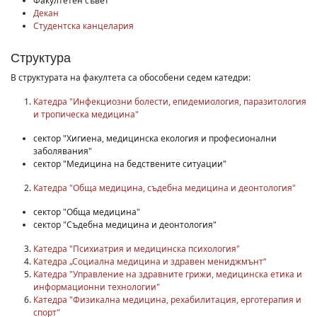
Факултетен съвет
Декан
Студентска канцелария
Структура
В структурата на факултета са обособени седем катедри:
Катедра "Инфекциозни болести, епидемиология, паразитология
и тропическа медицина"
сектор "Хигиена, медицинска екология и професионални
заболявания"
сектор "Медицина на бедствените ситуации"
Катедра "Обща медицина, съдебна медицина и деонтология"
сектор "Обща медицина"
сектор "Съдебна медицина и деонтология"
Катедра "Психиатрия и медицинска психология"
Катедра „Социална медицина и здравен мениджмънт“
Катедра "Управление на здравните грижи, медицинска етика и
информационни технологии"
Катедра "Физикална медицина, рехабилитация, ерготерапия и
спорт"