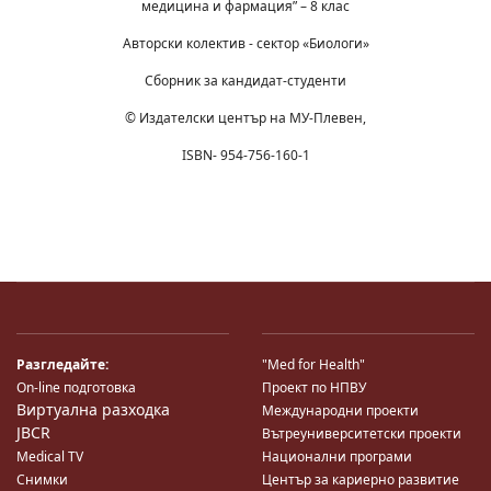
медицина и фармация” – 8 клас
Авторски колектив - сектор «Биологи»
Сборник за кандидат-студенти
© Издателски център на МУ-Плевен,
ISBN- 954-756-160-1
Разгледайте:
"Med for Health"
On-line подготовка
Проект по НПВУ
Виртуална разходка
Международни проекти
JBCR
Вътреуниверситетски проекти
Medical TV
Национални програми
Снимки
Център за кариерно развитие