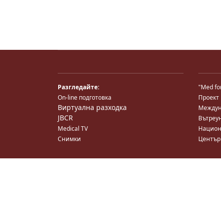
Разгледайте:
"Med fo
On-line подготовка
Проект
Виртуална разходка
Междун
JBCR
Вътреу
Medical TV
Национ
Снимки
Център