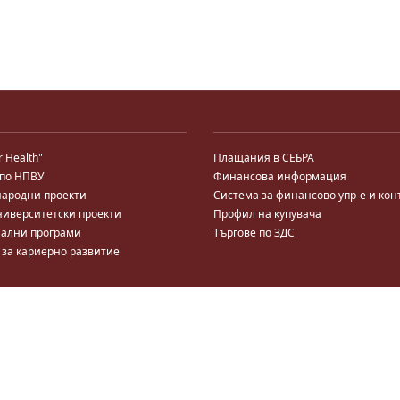
r Health"
Плащания в СЕБРА
 по НПВУ
Финансова информация
ародни проекти
Система за финансово упр-е и кон
ниверситетски проекти
Профил на купувача
ални програми
Търгове по ЗДС
 за кариерно развитие