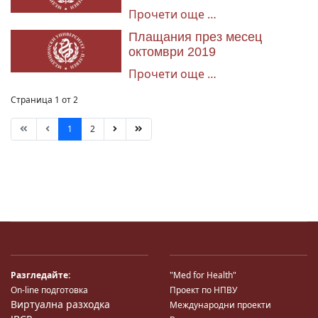
Прочети още …
Плащания през месец
октомври 2019
Прочети още …
Страница 1 от 2
1
2
Разгледайте:
"Med for Health"
On-line подготовка
Проект по НПВУ
Виртуална разходка
Международни проекти