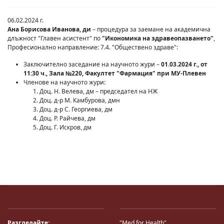
06.02.2024 г.
Ана Борисова Иванова, ди
– процедура за заемане на академична
длъжност "Главен асистент" по
"Икономика на здравеопазването"
,
Професионално направление: 7.4. "Обществено здраве":
Заключително заседание на научното жури –
01.03.2024 г., от
11:30 ч., Зала №220, Факултет "Фармация" при МУ-Плевен
Членове на научното жури:
Доц. Н. Велева, дм – председател на НЖ
Доц. д-р М. Камбурова, дмн
Доц. д-р С. Георгиева, дм
Доц. Р. Райчева, дм
Доц. Г. Искров, дм
Разгледайте:
"Med for Health"