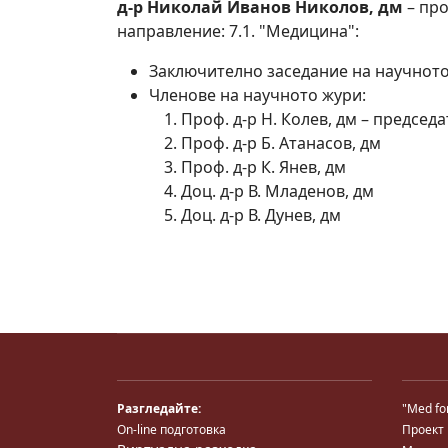
д-р Николай Иванов Николов, дм
– про
направление: 7.1. "Медицина":
Заключително заседание на научнот
Членове на научното жури:
Проф. д-р Н. Колев, дм – председ
Проф. д-р Б. Атанасов, дм
Проф. д-р К. Янев, дм
Доц. д-р В. Младенов, дм
Доц. д-р В. Дунев, дм
Разгледайте:
"Med fo
On-line подготовка
Проект