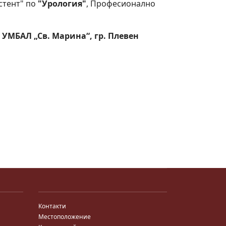
стент" по
"Урология"
, Професионално
ри УМБАЛ „Св. Марина“, гр. Плевен
Контакти
Местоположение