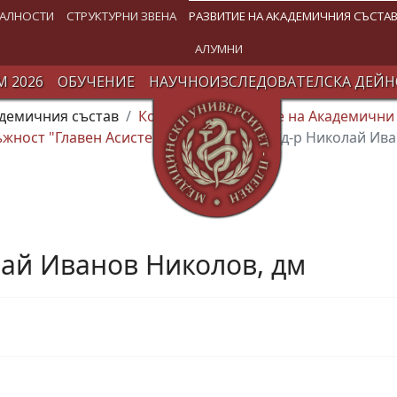
АЛНОСТИ
СТРУКТУРНИ ЗВЕНА
РАЗВИТИЕ НА АКАДЕМИЧНИЯ СЪСТА
АЛУМНИ
 2026
ОБУЧЕНИЕ
НАУЧНОИЗСЛЕДОВАТЕЛСКА ДЕЙН
адемичния състав
Конкурси за заемане на Академични
жност "Главен Асистент"
12.02.2025 г. д-р Николай Ив
олай Иванов Николов, дм