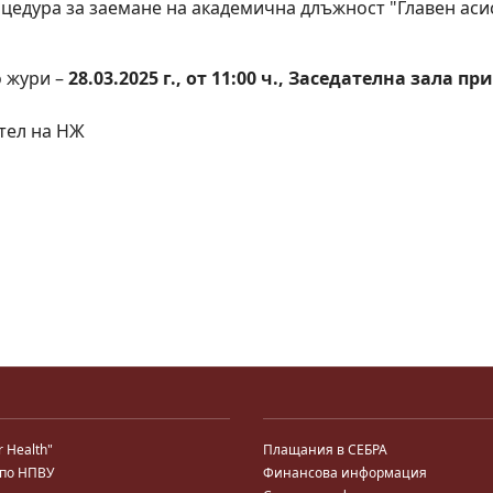
цедура за заемане на академична длъжност "Главен аси
о жури –
28.03.2025 г., от 11:00 ч., Заседателна зала п
ател на НЖ
r Health"
Плащания в СЕБРА
 по НПВУ
Финансова информация