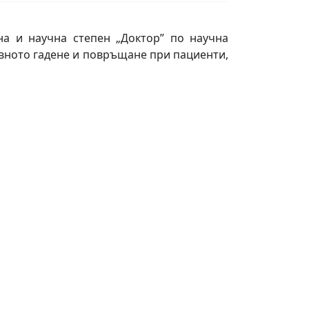
а и научна степен „Доктор” по научна
вното гадене и повръщане при пациенти,