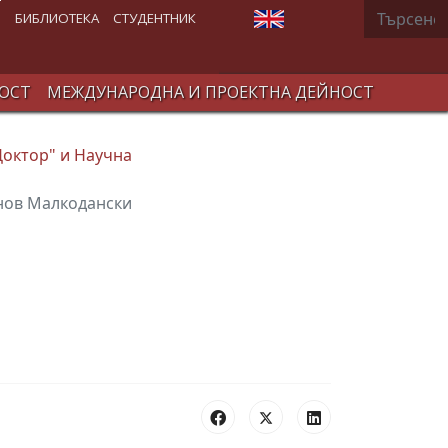
Търсене
Изберете език
В
БИБЛИОТЕКА
СТУДЕНТНИК
ОСТ
МЕЖДУНАРОДНА И ПРОЕКТНА ДЕЙНОСТ
Доктор" и Научна
анов Малкодански