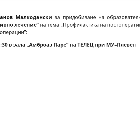
танов Малкодански
за придобиване на образователн
зивно лечение”
на тема „Профилактика на постоперати
операции”:
 13:30 в зала „Амброаз Паре” на ТЕЛЕЦ при МУ–Плевен