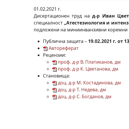
01.02.2021 г.
Дисертационен труд на
д-р Иван Цве
специалност
„Атестезиология и интен
подложени на миниинванзивни коремни 
Публична защита –
19.02.2021 г. от
Автореферат
Рецензии:
проф. д-р В. Платиканов, дм
проф. д-р К. Цветанова, дм
Становища:
доц. д-р М. Костадинова, дм
доц. д-р Т. Недева, дм
доц. д-р С. Богданов, дм