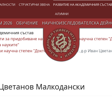
АЛНОСТИ
СТРУКТУРНИ ЗВЕНА
РАЗВИТИЕ НА АКАДЕМИЧНИЯ СЪСТА
АЛУМНИ
 2026
ОБУЧЕНИЕ
НАУЧНОИЗСЛЕДОВАТЕЛСКА ДЕЙН
адемичния състав
и за придобиване на Образователна и научна степен "
а науките"
и научна степен "Доктор"
01.02.2021 г. д-р Иван Цвет
н Цветанов Малкодански