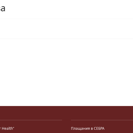
ва
r Health"
Плащания в СЕБРА