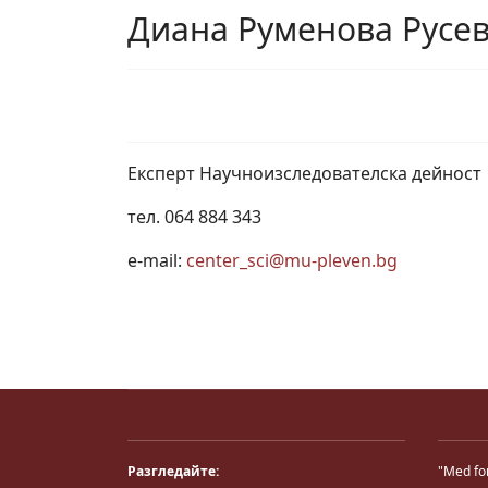
Диана Руменова Русе
Експерт Научноизследователска дейност
тел. 064 884 343
e-mail:
center_sci@mu-pleven.bg
Разгледайте:
"Med fo