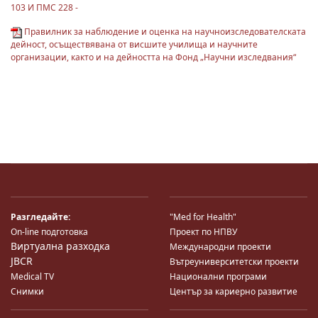
103 И ПМС 228 -
Правилник за наблюдение и оценка на научноизследователската
дейност, осъществявана от висшите училища и научните
организации, както и на дейността на Фонд „Научни изследвания“
Разгледайте:
"Med for Health"
On-line подготовка
Проект по НПВУ
Виртуална разходка
Международни проекти
JBCR
Вътреуниверситетски проекти
Medical TV
Национални програми
Снимки
Център за кариерно развитие