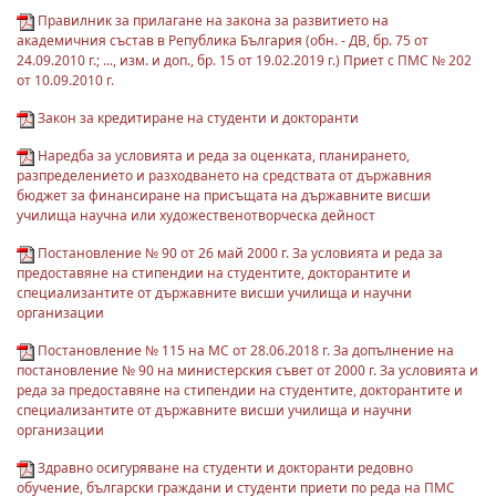
Правилник за прилагане на закона за развитието на
академичния състав в Република България (обн. - ДВ, бр. 75 от
24.09.2010 г.; ..., изм. и доп., бр. 15 от 19.02.2019 г.) Приет с ПМС № 202
от 10.09.2010 г.
Закон за кредитиране на студенти и докторанти
Наредба за условията и реда за оценката, планирането,
разпределението и разходването на средствата от държавния
бюджет за финансиране на присъщата на държавните висши
училища научна или художественотворческа дейност
Постановление № 90 от 26 май 2000 г. За условията и реда за
предоставяне на стипендии на студентите, докторантите и
специализантите от държавните висши училища и научни
организации
Постановление № 115 на МС от 28.06.2018 г. За допълнение на
постановление № 90 на министерския съвет от 2000 г. За условията и
реда за предоставяне на стипендии на студентите, докторантите и
специализантите от държавните висши училища и научни
организации
Здравно осигуряване на студенти и докторанти редовно
обучение, български граждани и студенти приети по реда на ПМС