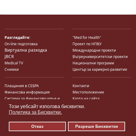
Разгледайте:
"Med for Health"
On-line подготовка
Проект по НПВУ
Виртуална разходка
Международни проекти
JBCR
Вътреуниверситетски проекти
Medical TV
Национални програми
Снимки
Център за кариерно развитие
Плащания в СЕБРА
Контакти
Финансова информация
Местоположение
Система за финансово упр-е и
Карта на сайта
контрол
Поща
Този уебсайт използва бисквитки.
♿
Профил на купувача
Политика за Бисквитки.
Търгове по ЗДС
Отказ
Разреши Бисквитки