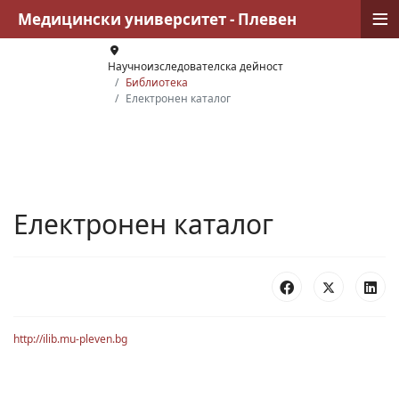
≡
Медицински университет - Плевен
Научноизследователска дейност
Библиотека
Електронен каталог
Електронен каталог
http://ilib.mu-pleven.bg