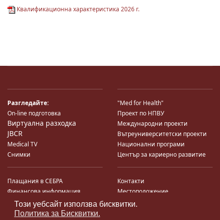
Квалификационна характеристика 2026 г.
Разгледайте:
"Med for Health"
On-line подготовка
Проект по НПВУ
Виртуална разходка
Международни проекти
JBCR
Вътреуниверситетски проекти
Medical TV
Национални програми
Снимки
Център за кариерно развитие
Плащания в СЕБРА
Контакти
Финансова информация
Местоположение
Система за финансово упр-е и
Карта на сайта
Този уебсайт използва бисквитки.
♿
контрол
Поща
Политика за Бисквитки.