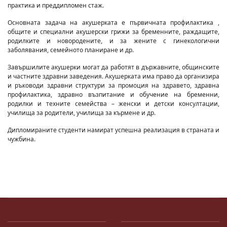
практика и преддипломен стаж.
Основната задача на акушерката е първичната профилактика ,
общите и специални акушерски грижи за бременните, раждащите,
родилките и новородените, и за жените с гинекологични
заболявания, семейното планиране и др.
Завършилите акушерки могат да работят в държавните, общинските
и частните здравни заведения. Акушерката има право да организира
и ръководи здравни структури за промоция на здравето, здравна
профилактика, здравно възпитание и обучение на бременни,
родилки и техните семейства – женски и детски консултации,
училища за родители, училища за кърмене и др.
Дипломираните студенти намират успешна реализация в страната и
чужбина.