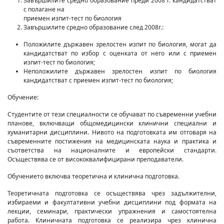
Завършилите средно образование преди 2008 г. кандидатстват
с полагане на
приемен изпит-тест по биология
Завършилите средно образование след 2008г.:
Положилите държавен зрелостен изпит по биология, могат да
кандидатстват по избор с оценката от него или с приемен
изпит-тест по биология;
Неположилите държавен зрелостен изпит по биология
кандидатстват с приемен изпит-тест по биология;
Обучение:
Студентите от тези специалности се обучават по съвременни учебни
планове, включващи общомедицински клинични специални и
хуманитарни дисциплини. Нивото на подготовката им отговаря на
съвременните постижения на медицинската наука и практика и
съответства на националните и европейски стандарти.
Осъществява се от висококвалифицирани преподаватели.
Обучението включва теоретична и клинична подготовка.
Теоретичната подготовка се осъществява чрез задължителни,
избираеми и факултативни учебни дисциплини под формата на
лекции, семинари, практически упражнения и самостоятелна
работа. Клиничната подготовка се реализира чрез клинична