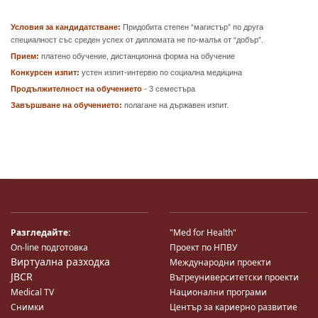
Условия за кандидатстване:
Придобита степен “магистър” по друга
специалност със среден успех от дипломата не по-малък от “добър”.
Прием:
платено обучение, дистанционна форма на обучение
Конкурсен изпит:
устен изпит-интервю по социална медицина
Продължителност на обучението
- 3 семестъра
Завършване на обучението:
полагане на държавен изпит.
Разгледайте:
"Med for Health"
On-line подготовка
Проект по НПВУ
Виртуална разходка
Международни проекти
JBCR
Вътреуниверситетски проекти
Medical TV
Национални програми
Снимки
Център за кариерно развитие