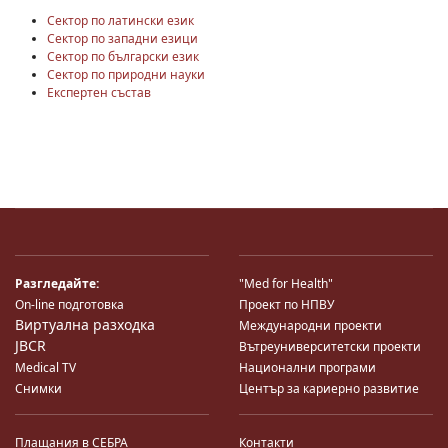
Сектор по латински език
Сектор по западни езици
Сектор по български език
Сектор по природни науки
Експертен състав
Разгледайте:
"Med for Health"
On-line подготовка
Проект по НПВУ
Виртуална разходка
Международни проекти
JBCR
Вътреуниверситетски проекти
Medical TV
Национални програми
Снимки
Център за кариерно развитие
Плащания в СЕБРА
Контакти