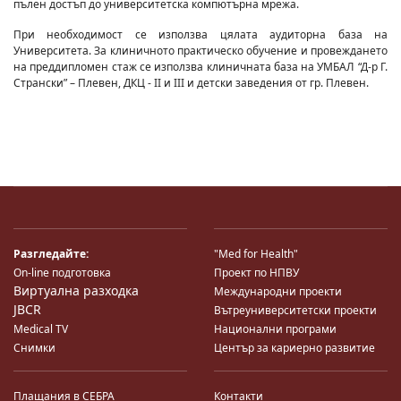
пълен достъп до университетска компютърна мрежа.
При необходимост се използва цялата аудиторна база на
Университета. За клиничното практическо обучение и провеждането
на преддипломен стаж се използва клиничната база на УМБАЛ “Д-р Г.
Странски” – Плевен, ДКЦ - ІІ и ІІІ и детски заведения от гр. Плевен.
Разгледайте:
"Med for Health"
On-line подготовка
Проект по НПВУ
Виртуална разходка
Международни проекти
JBCR
Вътреуниверситетски проекти
Medical TV
Национални програми
Снимки
Център за кариерно развитие
Плащания в СЕБРА
Контакти