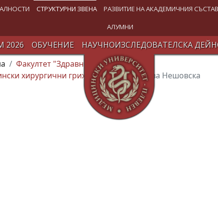
АЛНОСТИ
СТРУКТУРНИ ЗВЕНА
РАЗВИТИЕ НА АКАДЕМИЧНИЯ СЪСТА
АЛУМНИ
 2026
ОБУЧЕНИЕ
НАУЧНОИЗСЛЕДОВАТЕЛСКА ДЕЙН
на
Факултет "Здравни грижи" (ФЗГ)
ински хирургични грижи"
Надя Петрова Нешовска