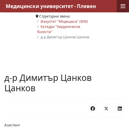
≡
Медицински университет - Плевен
Структурни звена
Факултет "Медицина" (ФМ)
Катедра "Хирургически
болести"
д-р Димитър Цанков Цанков
д-р Димитър Цанков
Цанков
Асистент