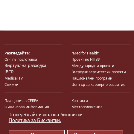
Разгледайте:
"Med for Health"
On-line подготовка
Проект по НПВУ
Виртуална разходка
Международни проекти
JBCR
Вътреуниверситетски проекти
Medical TV
Национални програми
Снимки
Център за кариерно развитие
Плащания в СЕБРА
Контакти
Финансова информация
Местоположение
Система за финансово упр-е и
Карта на сайта
Този уебсайт използва бисквитки.
♿
контрол
Поща
Политика за Бисквитки.
Профил на купувача
Търгове по ЗДС