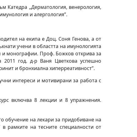
към Катедра „Дерматология, венерология,
имунология и алергология”.
одител на екипа е Доц. Соня Генова, а от
тъкнати учени в областта на имунологията
и и монографии. Проф. Божков открива за
з 2011 год. д-р Ваня Цветкова успешно
ринит и бронхиална хиперреативност”.
учни интереси и мотивирани за работа с
курс включва 8 лекции и 8 упражнения.
то обучение на лекари за придобиване на
 в рамките на тесните специалности от