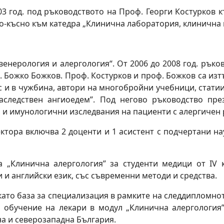
03 год. под ръководството на Проф. Георги Костурков 
по-късно към катедра „Клинична лаборатория, клинична 
 венерология и алергология“. От 2006 до 2008 год. ръков
роф. Божко Божков. Проф. Костурков и проф. Божков са из
ас и в чужбина, автори на многобройни учебници, стати
аследствен ангиоедем”. Под негово ръководство пре
 и имунологични изследвания на пациенти с алергичен 
ктора включва 2 доценти и 1 асистент с подчертани на
 „Клинична алергология” за студенти медици от IV 
 и английски език, със съвременни методи и средства.
като база за специализация в рамките на следдипломно
 обучение на лекари в модул „Клинична алергология”
а и северозападна България.