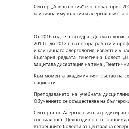
Сектор „Алергология“ е основан през 20
клинична имунология и алергология“, а 
От 2016 год. е в катедра „Дерматология,
2010 г. до 2012 г. в сектора работи и п
и клиничната алергология, известни у н
България рядката генетична болест „Н
защитава дисертация на тема „Генетични
Към момента академичният състав на се
пациенти.
Преподаването на учебната дисциплина
Обучението се осъществява на български
Секторът по Алергология е акредитиран 
специалност. Целогодишно се провежда
вътрешните болести от централна северн