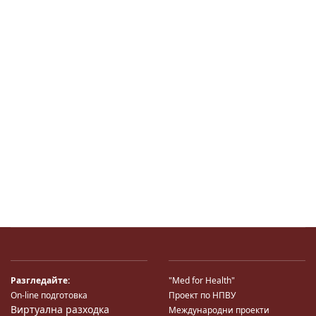
Разгледайте:
"Med for Health"
On-line подготовка
Проект по НПВУ
Виртуална разходка
Международни проекти