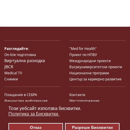
Разгледайте:
"Med for Health"
On-line подготовка
Проект по НПВУ
Виртуална разходка
Международни проекти
JBCR
Вътреуниверситетски проекти
Medical TV
Национални програми
Снимки
Център за кариерно развитие
Плащания в СЕБРА
Контакти
Финансова информация
Местоположение
Система за финансово упр-е и
Карта на сайта
Този уебсайт използва бисквитки.
♿
контрол
Поща
Политика за Бисквитки.
Профил на купувача
Търгове по ЗДС
Отказ
Разреши Бисквитки