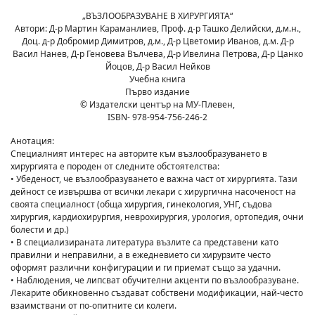
„ВЪЗЛООБРАЗУВАНЕ В ХИРУРГИЯТА“
Автори: Д-р Мартин Караманлиев, Проф. д-р Ташко Делийски, д.м.н.,
Доц. д-р Добромир Димитров, д.м., Д-р Цветомир Иванов, д.м. Д-р
Васил Нанев, Д-р Геновева Вълчева, Д-р Ивелина Петрова, Д-р Цанко
Йоцов, Д-р Васил Нейков
Учебна книга
Първо издание
© Издателски център на МУ-Плевен,
ISBN- 978-954-756-246-2
Анотация:
Специалният интерес на авторите към възлообразуването в
хирургията е породен от следните обстоятелства:
• Убеденост, че възлообразуването е важна част от хирургията. Тази
дейност се извършва от всички лекари с хирургична насоченост на
своята специалност (обща хирургия, гинекология, УНГ, съдова
хирургия, кардиохирургия, неврохирургия, урология, ортопедия, очни
болести и др.)
• В специализираната литература възлите са представени като
правилни и неправилни, а в ежедневието си хирурзите често
оформят различни конфигурации и ги приемат също за удачни.
• Наблюдения, че липсват обучителни акценти по възлообразуване.
Лекарите обикновенно създават собствени модификации, най-често
взаимствани от по-опитните си колеги.