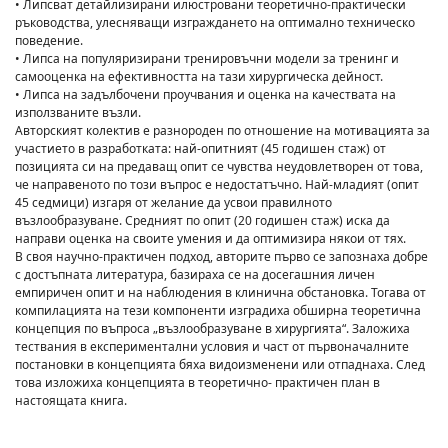
• Липсват детайлизирани илюстровани теоретично-практически
ръководства, улесняващи изграждането на оптимално техническо
поведение.
• Липса на популяризирани тренировъчни модели за тренинг и
самооценка на ефективността на тази хирургическа дейност.
• Липса на задълбочени проучвания и оценка на качествата на
използваните възли.
Авторският колектив е разнороден по отношение на мотивацията за
участието в разработката: най-опитният (45 годишен стаж) от
позицията си на предаващ опит се чувства неудовлетворен от това,
че направеното по този въпрос е недостатъчно. Най-младият (опит
45 седмици) изгаря от желание да усвои правилното
възлообразуване. Средният по опит (20 годишен стаж) иска да
направи оценка на своите умения и да оптимизира някои от тях.
В своя научно-практичен подход, авторите първо се запознаха добре
с достъпната литература, базираха се на досегашния личен
емпиричен опит и на наблюдения в клинична обстановка. Тогава от
компилацията на тези компоненти изградиха обширна теоретична
концепция по въпроса „възлообразуване в хирургията“. Заложиха
тествания в експериментални условия и част от първоначалните
постановки в концепцията бяха видоизменени или отпаднаха. След
това изложиха концепцията в теоретично- практичен план в
настоящата книга.