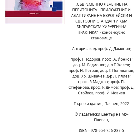
„СЪВРЕМЕННО ЛЕЧЕНИЕ НА
ПЕРИТОНИТА - ПРИЛОЖЕНИЕ И
АДАПТИРАНЕ НА ЕВРОПЕЙСКИ И
СВЕТОВНИ СТАНДАРТИ КЪМ
БЪЛГАРСКАТА ХИРУРГИЧНА
ПРАКТИКА“ - консенсусно
становище
Автори: акад. проф. Д. Дамянов;
проф. Г. Тодоров, проф. А. Йонков;
доц. М. Радионов; д-р Г. Желев;
проф. Н. Петров, доц. Г. Попиванов;
доц. Хр. Шивачев, д-р Л. Илиев;
проф. Р. Маджов; проф. П.
Стефанова, проф. Р. Димов; проф. Д.
Стойков; проф. Й. Йовчев
Първо издание, Плевен, 2022
© Издателски център на МУ-
Плевен,
ISBN - 978-954-756-287-5