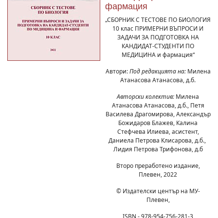
фармация
„СБОРНИК С ТЕСТОВЕ ПО БИОЛОГИЯ
10 клас ПРИМЕРНИ ВЪПРОСИ И
ЗАДАЧИ ЗА ПОДГОТОВКА НА
КАНДИДАТ-СТУДЕНТИ ПО
МЕДИЦИНА и фармация“
Автори:
Под редакцията на:
Милена
Атанасова Атанасова, д.б.
Авторски колектив:
Милена
Атанасова Атанасова, д.б., Петя
Василева Драгомирова, Александър
Божидаров Блажев, Калина
Стефчева Илиева, асистент,
Даниела Петрова Клисарова, д.б.,
Лидия Петрова Трифонова, д.б
Второ преработено издание,
Плевен, 2022
© Издателски център на МУ-
Плевен,
ISBN - 978-954-756-281-3