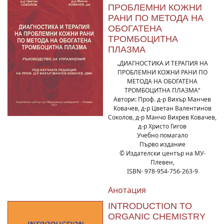
ПРОБЛЕМНИ КОЖНИ
РАНИ ПО МЕТОДА НА
ОБОГАТЕНА
ТРОМБОЦИТНА
ПЛАЗМА
„ДИАГНОСТИКА И ТЕРАПИЯ НА
ПРОБЛЕМНИ КОЖНИ РАНИ ПО
МЕТОДА НА ОБОГАТЕНА
ТРОМБОЦИТНА ПЛАЗМА“
Автори: Проф. д-р Вихър Манчев
Ковачев, д-р Цветан Валентинов
Соколов, д-р Манчо Вихрев Ковачев,
д-р Христо Гигов
Учебно помагало
Първо издание
© Издателски център на МУ-
Плевен,
ISBN- 978-954-756-263-9
Анотация
INTRODUCTION TO
ORGANIC CHEMISTRY