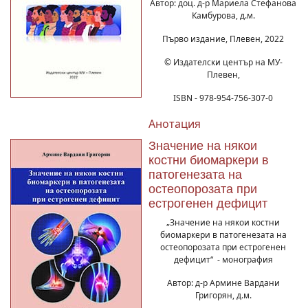
Автор: доц. д-р Мариела Стефанова
Камбурова, д.м.
Първо издание, Плевен, 2022
© Издателски център на МУ-
Плевен,
ISBN - 978-954-756-307-0
Анотация
Значение на някои
костни биомаркери в
патогенезата на
остеопорозата при
естрогенен дефицит
„Значение на някои костни
биомаркери в патогенезата на
остеопорозата при естрогенен
дефицит“ - монография
Автор: д-р Армине Вардани
Григорян, д.м.