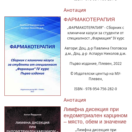
Анотация
ФАРМАКОТЕРАПИЯ
„ФАРМАКОТЕРАПИЯ“ - Сборник с
клинични казуси за студенти от
специалност „Фармация“ IV курс
Автори: Доц. д-р Павлина Глоговска
д.м., Доц. д-р Аспарух Николов д.м.
Първо издание, Плевен, 2022
© Издателски център на МУ-
Плевен,
ISBN - 978-954-756-282-0
Анотация
Лимфна дисекция при
ендометриален карцином
– място, обем и значение
„Лимфна дисекция при