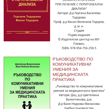
ПРИ ЛЕЧЕНИЕ С ПЕРИТОНЕАЛНА
ДИАЛИЗА“
Автори: Д-р Гергана Василева
Тодорова
Проф. д-р Васил Величков Тодоров,
д. м. н.
Студия
Първо издание
© Издателски център на МУ-
Плевен,
ISBN- 978-954-756-258-5
РЪКОВОДСТВО ПО
КОМУНИКАТИВНИ
УМЕНИЯ ЗА
МЕДИЦИНСКАТА
ПРАКТИКА
„Ръководство по комуникативни
умения за медицинската практика“
Автори: Доц. д-р Цветелина
Валентинова, д.м.
Д-р Ваня Недкова-Миланова
Учебно ръководство