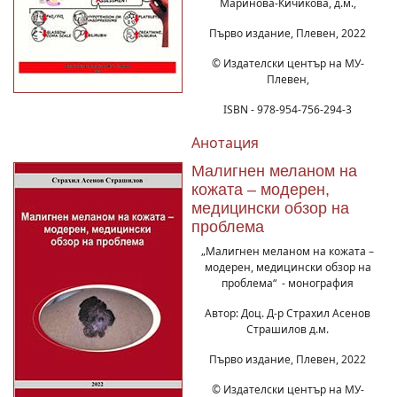
Маринова-Кичикова, д.м.,
Първо издание, Плевен, 2022
© Издателски център на МУ-
Плевен,
ISBN - 978-954-756-294-3
Анотация
Малигнен меланом на
кожата – модерен,
медицински обзор на
проблема
„Малигнен меланом на кожата –
модерен, медицински обзор на
проблема“ - монография
Автор: Доц. Д-р Страхил Асенов
Страшилов д.м.
Първо издание, Плевен, 2022
© Издателски център на МУ-