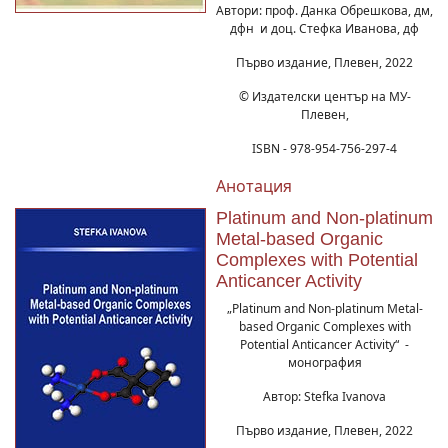
Автори: проф. Данка Обрешкова, дм,
дфн и доц. Стефка Иванова, дф
Първо издание, Плевен, 2022
© Издателски център на МУ-
Плевен,
ISBN - 978-954-756-297-4
Анотация
Platinum and Non-platinum
Metal-based Organic
Complexes with Potential
Anticancer Activity
„Platinum and Non-platinum Metal-
based Organic Complexes with
Potential Anticancer Activity“ -
монография
Автор: Stefka Ivanova
Първо издание, Плевен, 2022