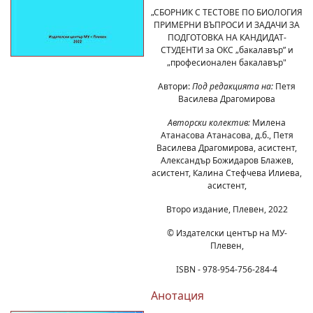
„СБОРНИК С ТЕСТОВЕ ПО БИОЛОГИЯ
ПРИМЕРНИ ВЪПРОСИ И ЗАДАЧИ ЗА
ПОДГОТОВКА НА КАНДИДАТ-
СТУДЕНТИ за ОКС „бакалавър” и
„професионален бакалавър"
Автори:
Под редакцията на:
Петя
Василева Драгомирова
Авторски колектив:
Милена
Атанасова Атанасова, д.б., Петя
Василева Драгомирова, асистент,
Александър Божидаров Блажев,
асистент, Калина Стефчева Илиева,
асистент,
Второ издание, Плевен, 2022
© Издателски център на МУ-
Плевен,
ISBN - 978-954-756-284-4
Анотация