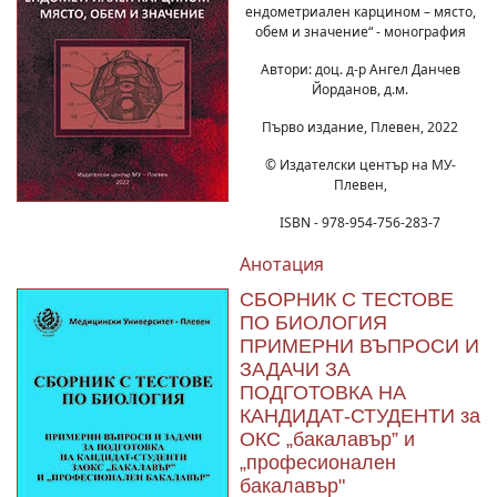
ендометриален карцином – място,
обем и значение“ - монография
Автори: доц. д-р Ангел Данчев
Йорданов, д.м.
Първо издание, Плевен, 2022
© Издателски център на МУ-
Плевен,
ISBN - 978-954-756-283-7
Анотация
СБОРНИК С ТЕСТОВЕ
ПО БИОЛОГИЯ
ПРИМЕРНИ ВЪПРОСИ И
ЗАДАЧИ ЗА
ПОДГОТОВКА НА
КАНДИДАТ-СТУДЕНТИ за
ОКС „бакалавър” и
„професионален
бакалавър"