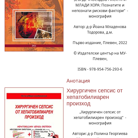
МЛАДИ ХОРА: Познатите и
непознати рискови фактори“ -
монография
Автор: д-р Йоана Младенова
Тодорова, д.м.
Първо издание, Плевен, 2022
© Издателски център на МУ-
Плевен,
ISBN - 978-954-756-293-6
Анотация
Хирургичен сепсис от
хепатобилиарен
произход
„Хирургичен сепсис от
хепатобилиарен произход“ -
монография
Автори: д-р Полина Георгиева