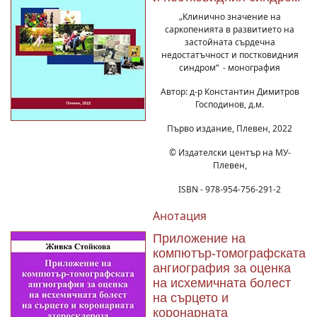
„Клинично значение на
саркопенията в развитието на
застойната сърдечна
недостатъчност и постковидния
синдром“ - монография
Автор: д-р Константин Димитров
Господинов, д.м.
Първо издание, Плевен, 2022
© Издателски център на МУ-
Плевен,
ISBN - 978-954-756-291-2
Анотация
Приложение на
компютър-томографската
ангиография за оценка
на исхемичната болест
на сърцето и
коронарната