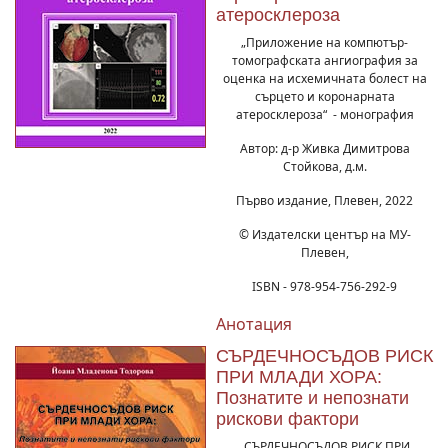
атеросклероза
„Приложение на компютър-
томографската ангиография за
оценка на исхемичната болест на
сърцето и коронарната
атеросклероза“ - монография
Автор: д-р Живка Димитрова
Стойкова, д.м.
Първо издание, Плевен, 2022
© Издателски център на МУ-
Плевен,
ISBN - 978-954-756-292-9
Анотация
СЪРДЕЧНОСЪДОВ РИСК
ПРИ МЛАДИ ХОРА:
Познатите и непознати
рискови фактори
„СЪРДЕЧНОСЪДОВ РИСК ПРИ