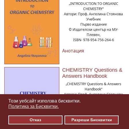
„INTRODUCTION TO ORGANIC
CHEMISTRY“
Автори: Проф. Ангелина Стоянова
Учебник
Първо издание
© Издателски център на МУ-
Плевен,
ISBN- 978-954-756-264-6
Анотация
CHEMISTRY Questions &
Answers Handbook
„CHEMISTRY Questions & Answers
Handbook“
Автори: Проф. Ангелина Стоянова
Учебно ръководство
Този уебсайт използва бисквитки.
♿
Първо издание
Политика за Бисквитки.
© Издателски център на МУ-
Плевен,
Отказ
Разреши Бисквитки
ISBN- 978-954-756-268-4