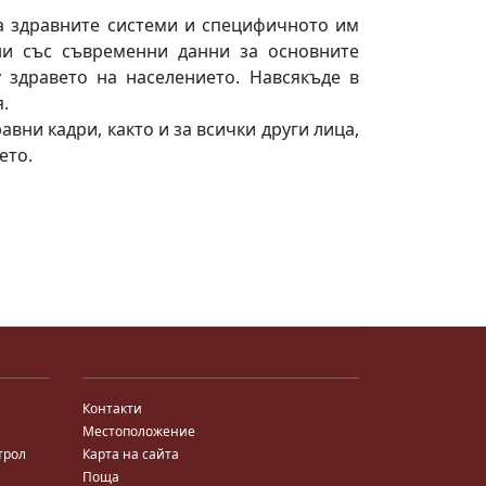
а здравните системи и специфичното им
ни със съвременни данни за основните
 здравето на населението. Навсякъде в
.
ни кадри, както и за всички други лица,
ето.
Контакти
Местоположение
трол
Карта на сайта
Поща