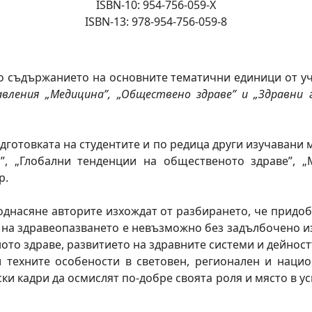
ISBN-10: 954-756-059-Х
ISBN-13: 978-954-756-059-8
о съдържанието на основните тематични единици от у
ления „Медицина”, „Обществено здраве” и „Здравни 
готовката на студентите и по редица други изучавани 
”, „Глобални тенденции на общественото здраве”, 
р.
однасяне авторите изхождат от разбирането, че придоб
 на здравеопазването е невъзможно без задълбочено и
то здраве, развитието на здравните системи и дейност
и техните особености в световен, регионален и на
ки кадри да осмислят по-добре своята роля и място в 