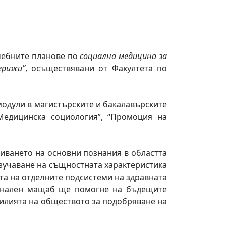
чебните планове по
социална медицина за
грижи”
, осъществявани от Факултета по
модули в магистърските и бакалавърските
„Медицинска социология”, “Промоция на
иването на основни познания в областта
зучаване на същностната характеристика
та на отделните подсистеми на здравната
ционален мащаб ще помогне на бъдещите
усилията на обществото за подобряване на