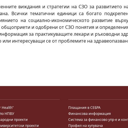
менните виждания и стратегии на СЗО за развитието н
рана. Всички тематични единици са богато подкрепе
иянието на социално-икономическото развитие върху
 общоприети и одобрени от СЗО понятия и определения
нформация за практикуващите лекари и ръководни здрав
 или интересуващи се от проблемите на здравеопазван
r Health"
Плащания в СЕБРА
 по НПВУ
Финансова информация
ародни проекти
Система за финансово упр-е и кон
ниверситетски проекти
Профил на купувача