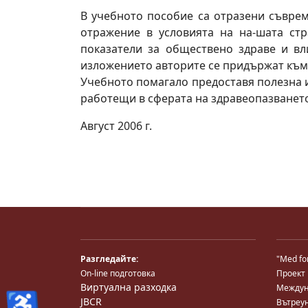
В учебното пособие са отразени съвре
отражение в условията на на-шата ст
показатели за обществено здраве и вл
изложението авторите се придържат към
Учебното помагало предоставя полезна и
работещи в сферата на здравеопазването
Aвгуст 2006 г.
Разгледайте:
"Med fo
On-line подготовка
Проект
Виртуална разходка
Междун
♿
JBCR
Вътреу