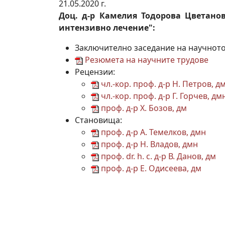
21.05.2020 г.
Доц. д-р Камелия Тодорова Цветано
интензивно лечение":
Заключително заседание на научнот
Резюмета на научните трудове
Рецензии:
чл.-кор. проф. д-р Н. Петров, д
чл.-кор. проф. д-р Г. Горчев, дм
проф. д-р Х. Бозов, дм
Становища:
проф. д-р А. Темелков, дмн
проф. д-р Н. Владов, дмн
проф. dr. h. c. д-р В. Данов, дм
проф. д-р Е. Одисеева, дм