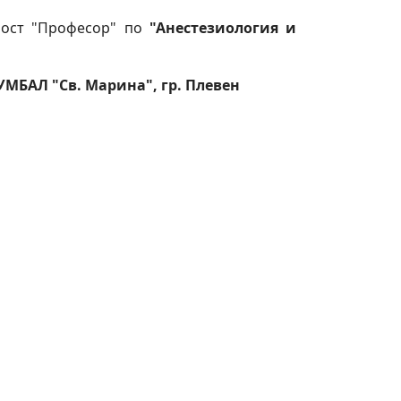
ност "Професор" по
"Анестезиология и
и УМБАЛ "Св. Марина", гр. Плевен