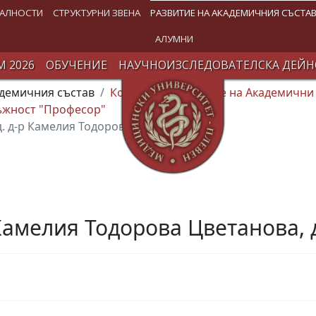
АЛНОСТИ
СТРУКТУРНИ ЗВЕНА
РАЗВИТИЕ НА АКАДЕМИЧНИЯ СЪСТА
АЛУМНИ
 2026
ОБУЧЕНИЕ
НАУЧНОИЗСЛЕДОВАТЕЛСКА ДЕЙН
адемичния състав
Конкурси за заемане на Академични
ъжност "Професор"
оц. д-р Камелия Тодорова Цветанова, дм
р Камелия Тодорова Цветанова,