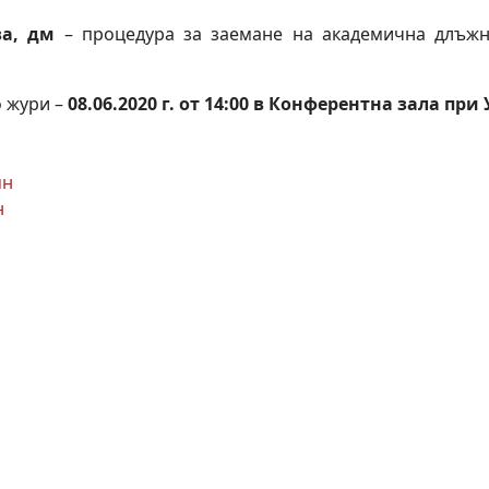
ва, дм
– процедура за заемане на академична длъж
о жури –
08.06.2020 г. от 14:00 в Конферентна зала пр
мн
н