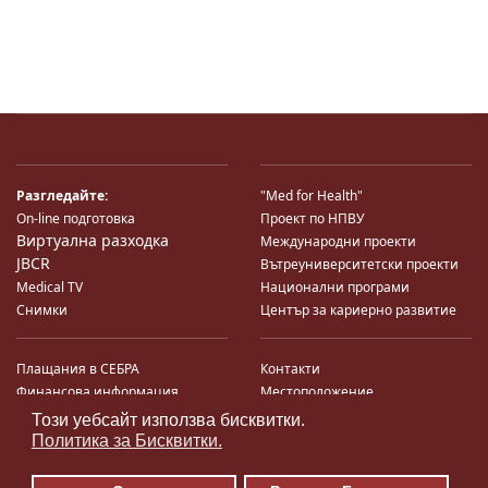
Разгледайте:
"Med for Health"
On-line подготовка
Проект по НПВУ
Виртуална разходка
Международни проекти
JBCR
Вътреуниверситетски проекти
Medical TV
Национални програми
Снимки
Център за кариерно развитие
Плащания в СЕБРА
Контакти
Финансова информация
Местоположение
Система за финансово упр-е и
Карта на сайта
Този уебсайт използва бисквитки.
♿
контрол
Поща
Политика за Бисквитки.
Профил на купувача
Търгове по ЗДС