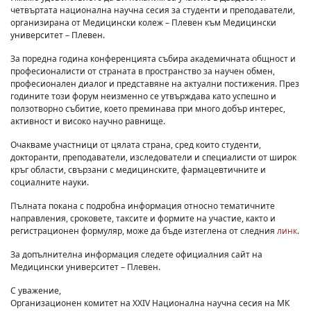
четвъртата национална научна сесия за студенти и преподаватели,
организирана от Медицински колеж – Плевен към Медицински
университет – Плевен.
За поредна година конференцията събира академичната общност и
професионалисти от страната в пространство за научен обмен,
професионален диалог и представяне на актуални постижения. През
годините този форум неизменно се утвърждава като успешно и
ползотворно събитие, което преминава при много добър интерес,
активност и високо научно равнище.
Очакваме участници от цялата страна, сред които студенти,
докторанти, преподаватели, изследователи и специалисти от широк
кръг области, свързани с медицинските, фармацевтичните и
социалните науки.
Пълната покана с подробна информация относно тематичните
направления, сроковете, таксите и формите на участие, както и
регистрационен формуляр, може да бъде изтеглена от следния
линк
.
За допълнителна информация следете официалния сайт на
Медицински университет – Плевен.
С уважение,
Организационен комитет на XXIV Национална научна сесия на МК