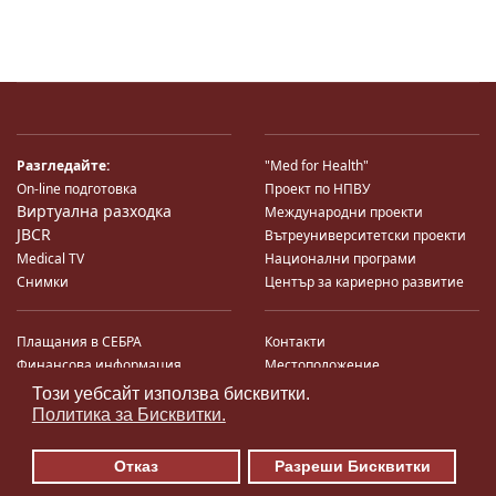
Разгледайте:
"Med for Health"
On-line подготовка
Проект по НПВУ
Виртуална разходка
Международни проекти
JBCR
Вътреуниверситетски проекти
Medical TV
Национални програми
Снимки
Център за кариерно развитие
Плащания в СЕБРА
Контакти
Финансова информация
Местоположение
Система за финансово упр-е и
Карта на сайта
Този уебсайт използва бисквитки.
♿
контрол
Поща
Политика за Бисквитки.
Профил на купувача
Търгове по ЗДС
Отказ
Разреши Бисквитки