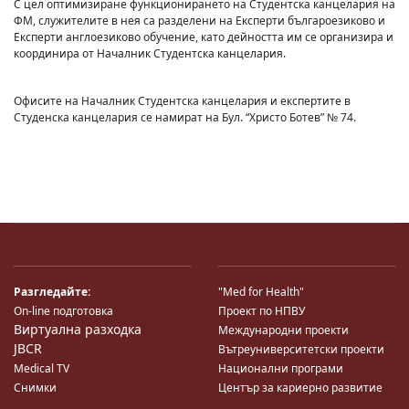
С цел оптимизиране функционирането на Студентска канцелария на
ФМ, служителите в нея са разделени на Експерти българоезиково и
Експерти англоезиково обучение, като дейността им се организира и
координира от Началник Студентска канцелария.
Офисите на Началник Студентска канцелария и експертите в
Студенска канцелария се намират на Бул. “Христо Ботев” № 74.
Разгледайте:
"Med for Health"
On-line подготовка
Проект по НПВУ
Виртуална разходка
Международни проекти
JBCR
Вътреуниверситетски проекти
Medical TV
Национални програми
Снимки
Център за кариерно развитие