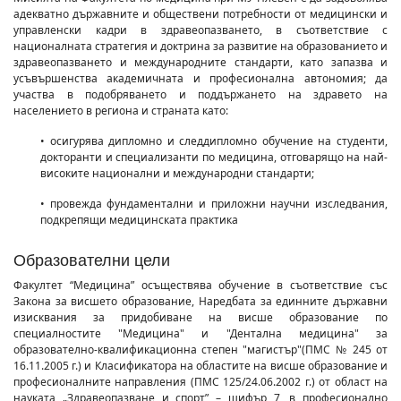
адекватно държавните и обществени потребности от медицински и
управленски кадри в здравеопазването, в съответствие с
националната стратегия и доктрина за развитие на образованието и
здравеопазването и международните стандарти, като запазва и
усъвършенства академичната и професионална автономия; да
участва в подобряването и поддържането на здравето на
населението в региона и страната като:
• осигурява дипломно и следдипломно обучение на студенти,
докторанти и специализанти по медицина, отговарящо на най-
високите национални и международни стандарти;
• провежда фундаментални и приложни научни изследвания,
подкрепящи медицинската практика
Образователни цели
Факултет “Медицина” осъществява обучение в съответствие със
Закона за висшето образование, Наредбата за единните държавни
изисквания за придобиване на висше образование по
специалностите "Медицина" и "Дентална медицина" за
образователно-квалификационна степен "магистър"(ПМС № 245 от
16.11.2005 г.) и Класификатора на областите на висше образование и
професионалните направления (ПМС 125/24.06.2002 г.) от област на
науката „Здравеопазване и спорт” – шифър 7, в професионално