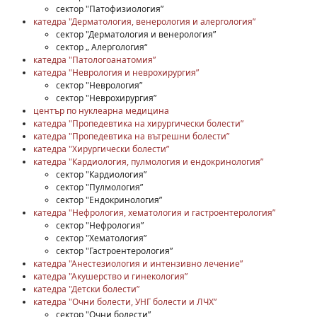
сектор "Патофизиология”
катедра "Дерматология, венерология и алергология”
сектор "Дерматология и венерология”
сектор „ Алергология“
катедра "Патологоанатомия”
катедра "Неврология и неврохирургия”
сектор "Неврология”
сектор "Неврохирургия”
център по нуклеарна медицина
катедра "Пропедевтика на хирургически болести”
катедра "Пропедевтика на вътрешни болести”
катедра "Хирургически болести”
катедра "Кардиология, пулмология и ендокринология”
сектор "Кардиология”
сектор "Пулмология”
сектор "Ендокринология”
катедра "Нефрология, хематология и гастроентерология”
сектор "Нефрология”
сектор "Хематология”
сектор "Гастроентерология”
катедра "Анестезиология и интензивно лечение”
катедра "Акушерство и гинекология”
катедра "Детски болести”
катедра "Очни болести, УНГ болести и ЛЧХ”
сектор "Очни болести”