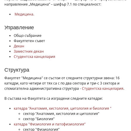
направление „Медицина” – шифър 7.1 по специалност:
Медицина.
Управление
Общо събрание
Факултетен съвет
Декан
Заместник-декан
Студентска канцелария
Структура
Факултет "Медицина" се състои от следните структурни звена: 16
катедри, като четири от тях са с по два сектора и три-с 3 сектора и
спомагателна административна структура -
Студентска канцелария
.
В състава на Факултета са изградени следните катедри:
катедра "Анатомия, хистология, цитология и биология "
сектор "Анатомия, хистология и цитология”
сектор "Биология”
катедра "Физиология и патофизиология”
сектор "Физиология”