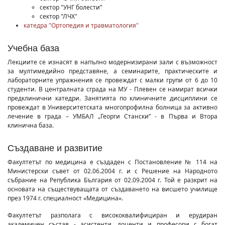
сектор "УНГ болести”
сектор "ЛЧХ"
катедра "Ортопедия и травматология"
Учебна база
Лекциите се изнасят в напълно модернизирани зали с възможност
за мултимедийно представяне, а семинарите, практическите и
лабораторните упражнения се провеждат с малки групи от 6 до 10
студенти. В централната сграда на МУ - Плевен се намират всички
предклинични катедри. Занятията по клиничните дисциплини се
провеждат в Университетската многопрофилна болница за активно
лечение в града – УМБАЛ „Георги Стански” - в Първа и Втора
клинична база.
Създаване и развитие
Факултетът по медицина е създаден с Постановление № 114 на
Министерски съвет от 02.06.2004 г. и с Решение на Народното
събрание на Република България от 02.09.2004 г. Той е разкрит на
основата на съществуващата от създаването на висшето училище
през 1974 г. специалност «Медицина».
Факултетът разполага с висококвалифициран и ерудиран
академичен състав - асистенти, доценти и професори с богат