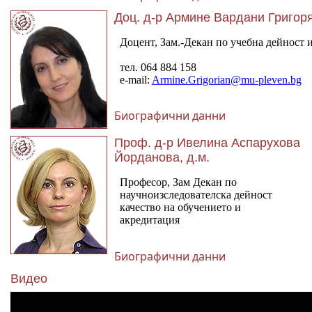
Доц. д-р Армине Вардани Григор
Биографични данни
Проф. д-р Ивелина Аспарухова
Йорданова, д.м.
Биографични данни
Видео